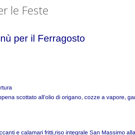
r le Feste
enù per il Ferragosto
rtura
ppena scottato all’olio di origano, cozze a vapore, g
occanti e calamari fritti,riso integrale San Massimo all