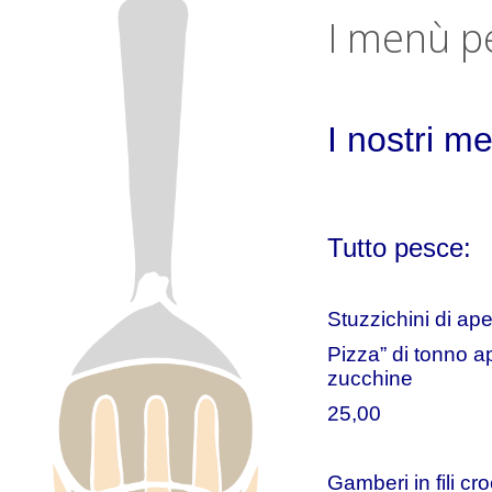
I menù pe
I nostri m
Tutto pesce:
Stuzzichini di ape
Pizza” di tonno a
zucchine
25,00
Gamberi in fili cr