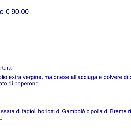
o € 90,00
----------------------------------
rtura
olio extra vergine, maionese all’acciuga e polvere di capp
ato di peperone
ata di fagioli borlotti di Gambolò,cipolla di Breme r
se