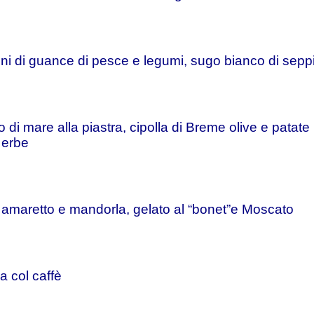
ieni di guance di pesce e legumi,
sugo bianco di seppia
o di mare alla piastra, cipolla di Breme olive e patat
i erbe
amaretto e mandorla, gelato al “bonet”e Moscato
a col caffè