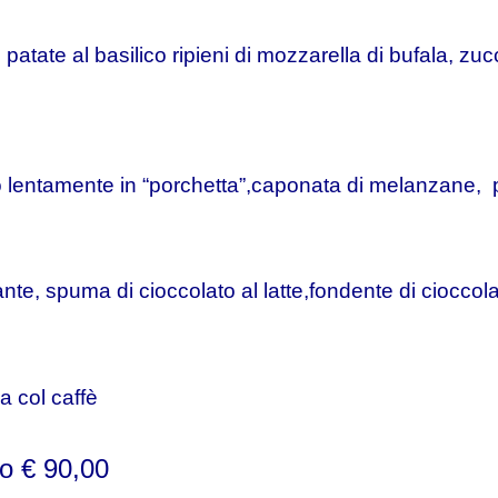
patate al basilico ripieni di mozzarella di bufala,
zucc
to lentamente in “porchetta”,caponata di melanzane, pu
nte, spuma di cioccolato al latte,fondente di cioccol
a col caffè
o € 90,00